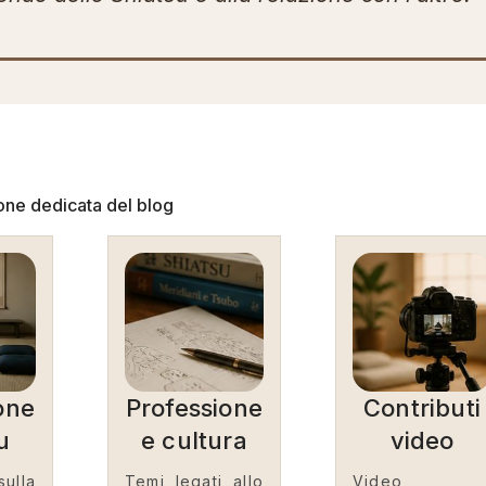
one dedicata del blog
one
Professione
Contributi
u
e cultura
video
sulla
Temi legati allo
Video,